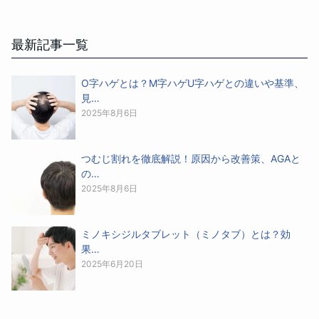
最新記事一覧
O字ハゲとは？M字ハゲU字ハゲとの違いや基準、
見…
2025年8月6日
つむじ割れを徹底解説！原因から改善策、AGAと
の…
2025年8月6日
ミノキシジルタブレット（ミノタブ）とは？効
果…
2025年6月20日