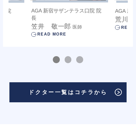
AGA 新宿サザンテラス口院
院
ス口院
AGA 
長
荒川 
笠井 敬一郎
医師
READ
READ MORE
ドクター一覧はコチラから