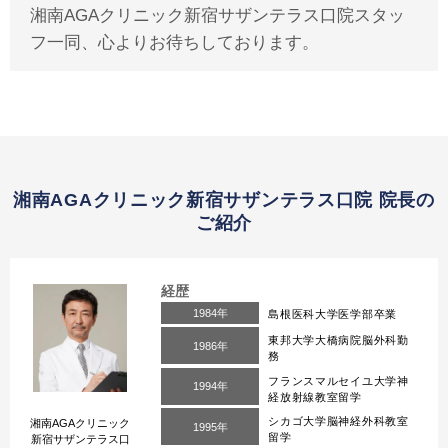
湘南AGAクリニック新宿サザンテラス口院スタッ
フ一同、心よりお待ちしております。
湘南AGAクリニック新宿サザンテラス口院 院長の
ご紹介
経歴
1984年
島根医科大学医学部卒業
東邦大学大橋病院脳外科勤
1986年
務
フランスマルセイユ大学神
1994年
経放射線教室留学
シカゴ大学脳神経外科教室
湘南AGAクリニック
1995年
留学
新宿サザンテラス口