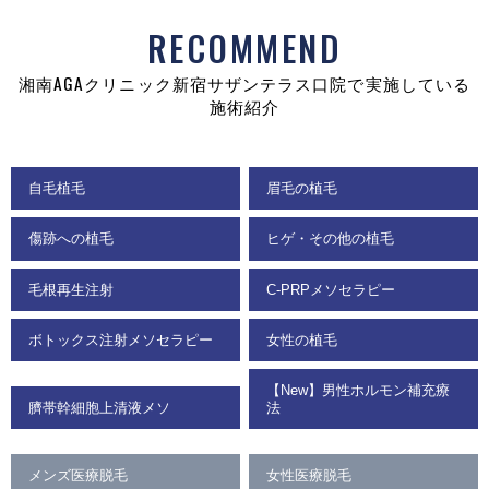
RECOMMEND
湘南AGAクリニック新宿サザンテラス口院で実施している
施術紹介
自毛植毛
眉毛の植毛
傷跡への植毛
ヒゲ・その他の植毛
毛根再生注射
C-PRPメソセラピー
ボトックス注射メソセラピー
女性の植毛
【New】男性ホルモン補充療
臍帯幹細胞上清液メソ
法
メンズ医療脱毛
女性医療脱毛