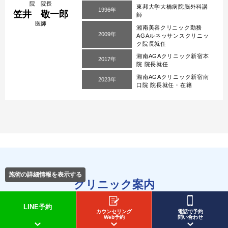
院 院長
東邦大学大橋病院脳外科講
1996年
笠井 敬一郎
師
医師
湘南美容クリニック勤務
2009年
AGAルネッサンスクリニッ
ク院長就任
湘南AGAクリニック新宿本
2017年
院 院長就任
湘南AGAクリニック新宿南
2023年
口院 院長就任・在籍
施術の詳細情報を表示する
クリニック案内
CLINIC
LINE予約
カウンセリング
電話で予約
薄毛治療・AGA治療専門
Web予約
問い合わせ