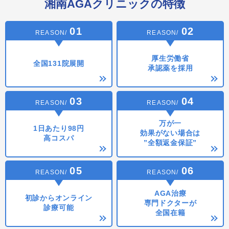
湘南AGAクリニックの特徴
REASON/
REASON/
厚生労働省
全国
131
院展開
承認薬を採用
REASON/
REASON/
万が一
1日あたり98円
効果がない場合は
高コスパ
”全額返金保証”
REASON/
REASON/
AGA治療
初診からオンライン
専門ドクターが
診療可能
全国在籍