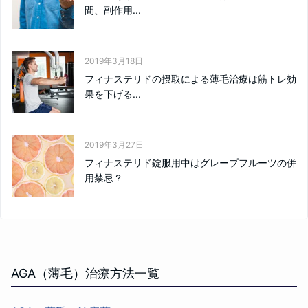
間、副作用...
2019年3月18日
フィナステリドの摂取による薄毛治療は筋トレ効
果を下げる...
2019年3月27日
フィナステリド錠服用中はグレープフルーツの併
用禁忌？
AGA（薄毛）治療方法一覧