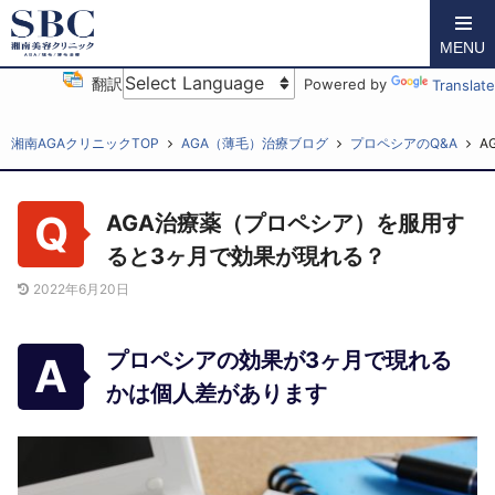
MENU
翻訳
Powered by
Translate
湘南AGAクリニックTOP
AGA（薄毛）治療ブログ
プロペシアのQ&A
A
AGA治療薬（プロペシア）を服用す
ると3ヶ月で効果が現れる？
2022年6月20日
プロペシアの効果が3ヶ月で現れる
かは個人差があります