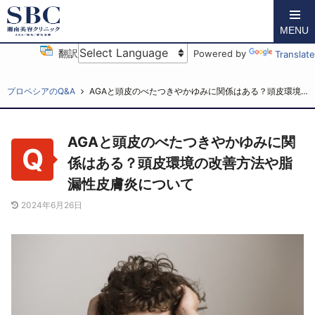
MENU
翻訳
Powered by
Translate
湘南AGAクリニックTOP
AGA（薄毛）治療ブログ
プロペシアのQ&A
AGAと頭皮のべたつきやかゆみに関係はある？頭皮環境の改善方法や脂漏性皮膚炎について
AGAと頭皮のべたつきやかゆみに関
係はある？頭皮環境の改善方法や脂
漏性皮膚炎について
2024年6月26日