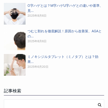
O字ハゲとは？M字ハゲU字ハゲとの違いや基準、
見…
2025年8月6日
つむじ割れを徹底解説！原因から改善策、AGAと
の…
2025年8月6日
ミノキシジルタブレット（ミノタブ）とは？効
果…
2025年6月20日
記事検索