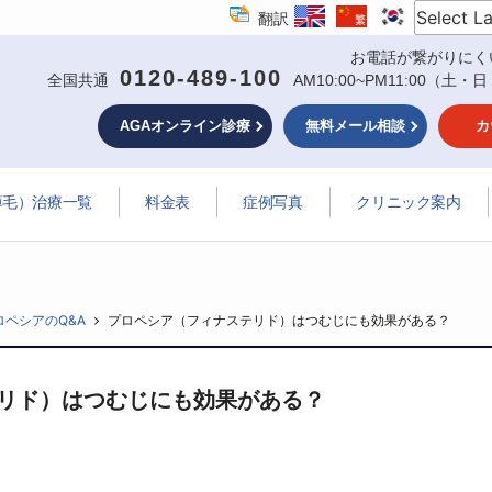
翻訳
お電話が繋がりにく
0120-489-100
全国共通
AM10:00~PM11:00
（土・日
AGAオンライン診療
無料メール相談
カ
薄毛）治療一覧
料金表
症例写真
クリニック案内
ロペシアのQ&A
プロペシア（フィナステリド）はつむじにも効果がある？
リド）はつむじにも効果がある？