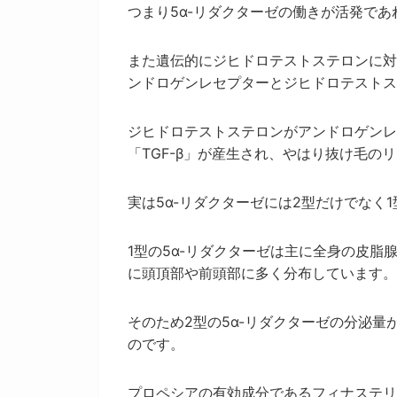
つまり5α-リダクターゼの働きが活発で
また遺伝的にジヒドロテストステロンに対
ンドロゲンレセプターとジヒドロテストス
ジヒドロテストステロンがアンドロゲンレ
「TGF-β」が産生され、やはり抜け毛の
実は5α-リダクターゼには2型だけでなく1
1型の5α-リダクターゼは主に全身の皮脂
に頭頂部や前頭部に多く分布しています。
そのため2型の5α-リダクターゼの分泌
のです。
プロペシアの有効成分であるフィナステリ