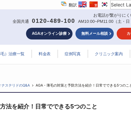
翻訳
お電話が繋がりにく
0120-489-100
全国共通
AM10:00~PM11:00
（土・日
AGAオンライン診療
無料メール相談
カ
薄毛）治療一覧
料金表
症例写真
クリニック案内
ィナステリドのQ&A
AGA・薄毛の対策と予防方法を紹介！日常でできる5つのこ
防方法を紹介！日常でできる5つのこと