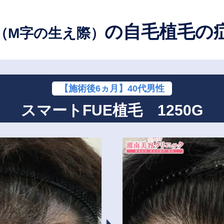
の
自毛植毛の
（M字の生え際）
【施術後6ヵ月】40代男性
スマートFUE植毛 1250G