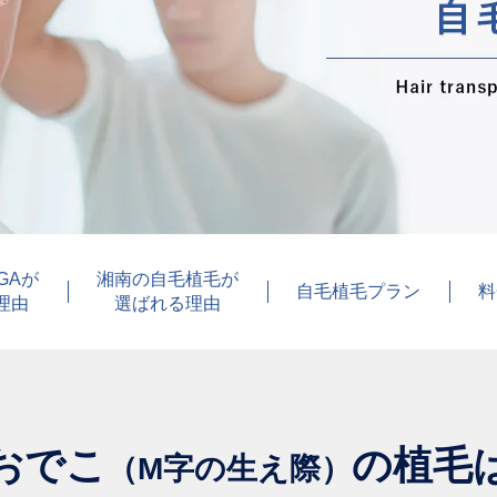
GAが
湘南の自毛植毛が
自毛植毛プラン
料
理由
選ばれる理由
おでこ
の植毛
（M字の生え際）