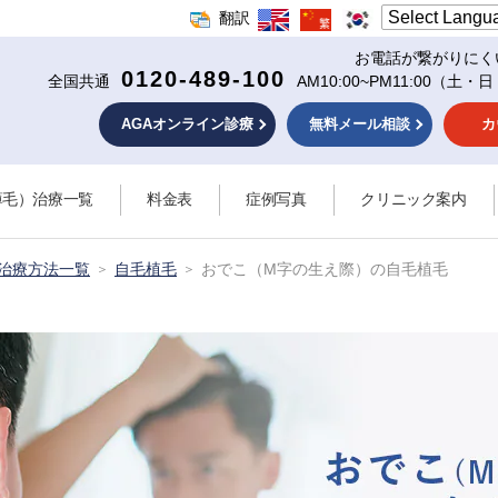
翻訳
お電話が繋がりにく
0120-489-100
全国共通
AM10:00~PM11:00
（土・日
AGAオンライン診療
無料メール相談
カ
薄毛）治療一覧
料金表
症例写真
クリニック案内
）治療方法一覧
自毛植毛
おでこ（M字の生え際）の自毛植毛