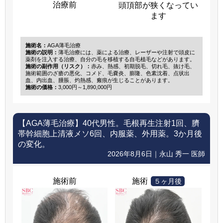
治療前
頭頂部が狭くなってい
ます
施術名：
AGA薄毛治療
施術の説明：
薄毛治療には、薬による治療、レーザーや注射で頭皮に
薬剤を注入する治療、自分の毛を移植する自毛植毛などがあります。
施術の副作用（リスク）：
赤み、熱感、初期脱毛、切れ毛、抜け毛、
施術範囲のざ瘡の悪化、コメド、毛嚢炎、膨隆、色素沈着、点状出
血、内出血、腫脹、灼熱感、瘢痕が生じることがあります。
施術の価格：
3,000円～1,890,000円
【AGA薄毛治療】
40代男性。毛根再生注射1回、臍
帯幹細胞上清液メソ6回、内服薬、外用薬。3か月後
の変化。
2026年8月6日｜永山 秀一 医師
施術前
施術
５ヶ月後