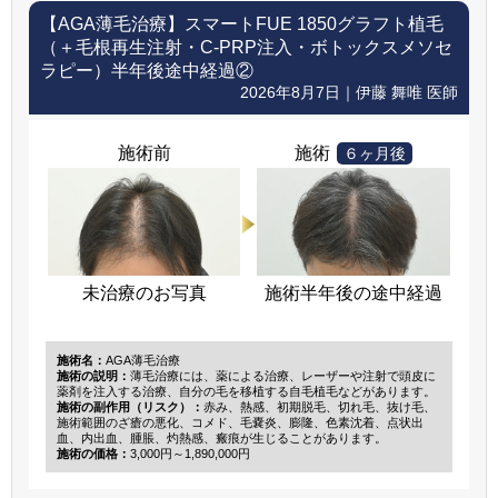
【AGA薄毛治療】
スマートFUE 1850グラフト植毛
（＋毛根再生注射・C-PRP注入・ボトックスメソセ
ラピー）半年後途中経過②
2026年8月7日｜伊藤 舞唯 医師
施術前
施術
６ヶ月後
未治療のお写真
施術半年後の途中経過
施術名：
AGA薄毛治療
施術の説明：
薄毛治療には、薬による治療、レーザーや注射で頭皮に
薬剤を注入する治療、自分の毛を移植する自毛植毛などがあります。
施術の副作用（リスク）：
赤み、熱感、初期脱毛、切れ毛、抜け毛、
施術範囲のざ瘡の悪化、コメド、毛嚢炎、膨隆、色素沈着、点状出
血、内出血、腫脹、灼熱感、瘢痕が生じることがあります。
施術の価格：
3,000円～1,890,000円