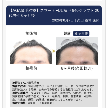
【AGA薄毛治療】
スマートFUE植毛 940グラフト 20
代男性 6ヶ月後
2026年8月7日｜久田 義博 医師
施術前
施術
６ヶ月後
植毛前
6ヶ月後(久田執刀)
施術名：
AGA薄毛治療
施術の説明：
薄毛治療には、薬による治療、レーザーや注射で頭皮に
薬剤を注入する治療、自分の毛を移植する自毛植毛などがあります。
施術の副作用（リスク）：
赤み、熱感、初期脱毛、切れ毛、抜け毛、
施術範囲のざ瘡の悪化、コメド、毛嚢炎、膨隆、色素沈着、点状出
血、内出血、腫脹、灼熱感、瘢痕が生じることがあります。
施術の価格：
3,000円～1,890,000円