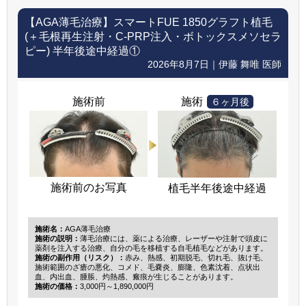
【AGA薄毛治療】
スマートFUE 1850グラフト植毛
(＋毛根再生注射・C-PRP注入・ボトックスメソセラ
ピー) 半年後途中経過①
2026年8月7日｜伊藤 舞唯 医師
施術前
施術
６ヶ月後
施術前のお写真
植毛半年後途中経過
施術名：
AGA薄毛治療
施術の説明：
薄毛治療には、薬による治療、レーザーや注射で頭皮に
薬剤を注入する治療、自分の毛を移植する自毛植毛などがあります。
施術の副作用（リスク）：
赤み、熱感、初期脱毛、切れ毛、抜け毛、
施術範囲のざ瘡の悪化、コメド、毛嚢炎、膨隆、色素沈着、点状出
血、内出血、腫脹、灼熱感、瘢痕が生じることがあります。
施術の価格：
3,000円～1,890,000円