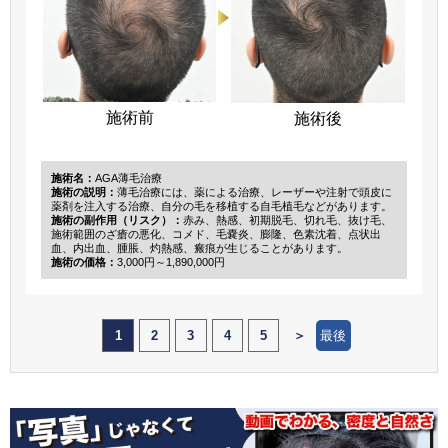
施術前
施術後
施術名：
AGA薄毛治療
施術の説明：
薄毛治療には、薬による治療、レーザーや注射で頭皮に
薬剤を注入する治療、自分の毛を移植する自毛植毛などがあります。
施術の副作用（リスク）：
赤み、熱感、初期脱毛、切れ毛、抜け毛、
施術範囲のざ瘡の悪化、コメド、毛嚢炎、膨隆、色素沈着、点状出
血、内出血、腫脹、灼熱感、瘢痕が生じることがあります。
施術の価格：
3,000円～1,890,000円
1
2
3
4
5
＞
最後