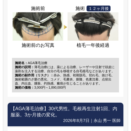
施術前
施術
１２ヶ月後
施術前のお写真
植毛一年後経過
施術名：
AGA薄毛治療
施術の説明：
薄毛治療には、薬による治療、レーザーや注射で頭皮に
薬剤を注入する治療、自分の毛を移植する自毛植毛などがあります。
施術の副作用（リスク）：
赤み、熱感、初期脱毛、切れ毛、抜け毛、
施術範囲のざ瘡の悪化、コメド、毛嚢炎、膨隆、色素沈着、点状出
血、内出血、腫脹、灼熱感、瘢痕が生じることがあります。
施術の価格：
3,000円～1,890,000円
【AGA薄毛治療】
30代男性。毛根再生注射1回、内
服薬。3か月後の変化。
2026年8月7日｜永山 秀一 医師