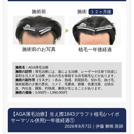
施術前
施術
１２ヶ月後
施術前のお写真
植毛一年後経過
施術名：
AGA薄毛治療
施術の説明：
薄毛治療には、薬による治療、レーザーや注射で頭皮に
薬剤を注入する治療、自分の毛を移植する自毛植毛などがあります。
施術の副作用（リスク）：
赤み、熱感、初期脱毛、切れ毛、抜け毛、
施術範囲のざ瘡の悪化、コメド、毛嚢炎、膨隆、色素沈着、点状出
血、内出血、腫脹、灼熱感、瘢痕が生じることがあります。
施術の価格：
3,000円～1,890,000円
【AGA薄毛治療】
生え際1843グラフト植毛(ハイポ
サーマソル併用)一年後経過①
2026年8月7日｜伊藤 舞唯 医師