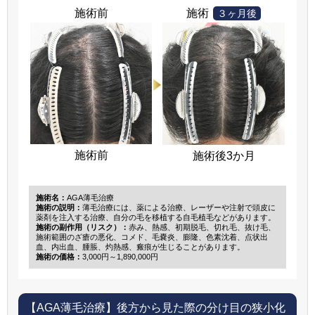
施術前
施術
３ヶ月後
施術前
施術後3か月
施術名：
AGA薄毛治療
施術の説明：
薄毛治療には、薬による治療、レーザーや注射で頭皮に
薬剤を注入する治療、自分の毛を移植する自毛植毛などがあります。
施術の副作用（リスク）：
赤み、熱感、初期脱毛、切れ毛、抜け毛、
施術範囲のざ瘡の悪化、コメド、毛嚢炎、膨隆、色素沈着、点状出
血、内出血、腫脹、灼熱感、瘢痕が生じることがあります。
施術の価格：
3,000円～1,890,000円
【AGA薄毛治療】
後方から見た際の分け目の狭小化