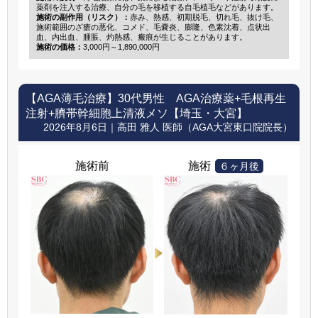
薬剤を注入する治療、自分の毛を移植する自毛植毛などがあります。
施術の副作用（リスク）：
赤み、熱感、初期脱毛、切れ毛、抜け毛、
施術範囲のざ瘡の悪化、コメド、毛嚢炎、膨隆、色素沈着、点状出
血、内出血、腫脹、灼熱感、瘢痕が生じることがあります。
施術の価格：
3,000円～1,890,000円
【AGA薄毛治療】
30代男性 AGA治療薬+毛根再生
注射+臍帯幹細胞上清液メソ【埼玉・大宮】
2026年8月6日｜高田 雅人 医師（AGA大宮東口院院長）
施術前
施術
６ヶ月後