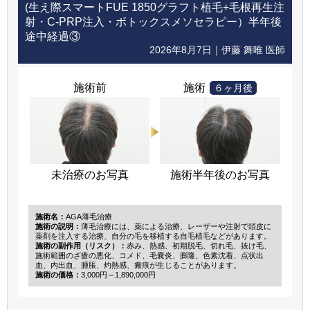
(生え際スマートFUE 1850グラフト植毛+毛根再生注
射・C-PRP注入・ボトックスメソセラピー）半年後
途中経過③
2026年8月7日｜伊藤 舞唯 医師
施術前
施術
６ヶ月後
未治療のお写真
施術半年後のお写真
施術名：
AGA薄毛治療
施術の説明：
薄毛治療には、薬による治療、レーザーや注射で頭皮に
薬剤を注入する治療、自分の毛を移植する自毛植毛などがあります。
施術の副作用（リスク）：
赤み、熱感、初期脱毛、切れ毛、抜け毛、
施術範囲のざ瘡の悪化、コメド、毛嚢炎、膨隆、色素沈着、点状出
血、内出血、腫脹、灼熱感、瘢痕が生じることがあります。
施術の価格：
3,000円～1,890,000円