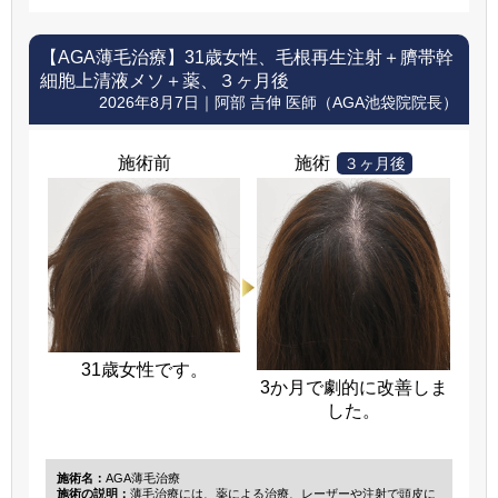
【AGA薄毛治療】
31歳女性、毛根再生注射＋臍帯幹
細胞上清液メソ＋薬、３ヶ月後
2026年8月7日｜阿部 吉伸 医師（AGA池袋院院長）
施術前
施術
３ヶ月後
31歳女性です。
3か月で劇的に改善しま
した。
施術名：
AGA薄毛治療
施術の説明：
薄毛治療には、薬による治療、レーザーや注射で頭皮に