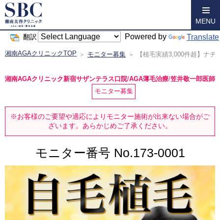
MENU
Powered by
Translate
翻訳
湘南AGAクリニックTOP
モニター募集
【植毛実績3,000件超】
湘南AGAクリニック新宿サザンテラス口院
/
AGA薄毛治療
/
笠井敬一郎医師
モニター募集
※お客様のご要望や適応によりモニター施術が
出来ない場合がご
ざいます。あらかじめご了承ください。
モニター番号 No.
173-0001