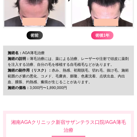
術前
術後1年
施術名：
AGA薄毛治療
施術の説明：
薄毛治療には、薬による治療、レーザーや注射で頭皮に薬剤
を注入する治療、自分の毛を移植する自毛植毛などがあります。
施術の副作用（リスク）：
赤み、熱感、初期脱毛、切れ毛、抜け毛、施術
範囲のざ瘡の悪化、コメド、毛嚢炎、膨隆、色素沈着、点状出血、内出
血、腫脹、灼熱感、瘢痕が生じることがあります。
施術の価格：
3,000円〜1,890,000円
湘南AGAクリニック新宿サザンテラス口院
/
AGA薄毛
治療