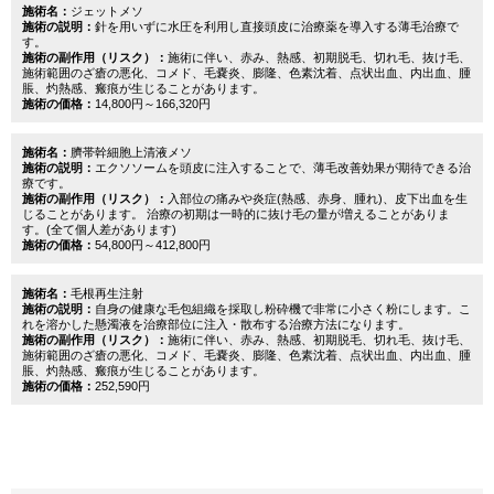
施術名：
ジェットメソ
施術の説明：
針を用いずに水圧を利用し直接頭皮に治療薬を導入する薄毛治療で
す。
施術の副作用（リスク）：
施術に伴い、赤み、熱感、初期脱毛、切れ毛、抜け毛、
施術範囲のざ瘡の悪化、コメド、毛嚢炎、膨隆、色素沈着、点状出血、内出血、腫
脹、灼熱感、瘢痕が生じることがあります。
施術の価格：
14,800円～166,320円
施術名：
臍帯幹細胞上清液メソ
施術の説明：
エクソソームを頭皮に注入することで、薄毛改善効果が期待できる治
療です。
施術の副作用（リスク）：
入部位の痛みや炎症(熱感、赤身、腫れ)、皮下出血を生
じることがあります。 治療の初期は一時的に抜け毛の量が増えることがありま
す。(全て個人差があります)
施術の価格：
54,800円～412,800円
施術名：
毛根再生注射
施術の説明：
自身の健康な毛包組織を採取し粉砕機で非常に小さく粉にします。こ
れを溶かした懸濁液を治療部位に注入・散布する治療方法になります。
施術の副作用（リスク）：
施術に伴い、赤み、熱感、初期脱毛、切れ毛、抜け毛、
施術範囲のざ瘡の悪化、コメド、毛嚢炎、膨隆、色素沈着、点状出血、内出血、腫
脹、灼熱感、瘢痕が生じることがあります。
施術の価格：
252,590円