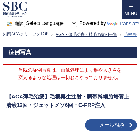
MENU
Powered by
Translate
翻訳
湘南AGAクリニックTOP
AGA・薄毛治療・植毛の症例一覧
毛根再生
症例写真
当院の症例写真は、画像処理により形や大きさを
変えるような処理は
一切おこなっておりません。
【AGA薄毛治療】毛根再生注射・臍帯幹細胞培養上
清液12回・ジェットメソ6回・C-PRP注入
メール相談