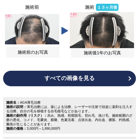
施術前
施術
１３ヶ月後
施術前のお写真
施術後1年のお写真
すべての画像を見る
施術名：
AGA薄毛治療
施術の説明：
薄毛治療には、薬による治療、レーザーや注射で頭皮に薬剤を注入す
る治療、自分の毛を移植する自毛植毛などがあります。
施術の副作用（リスク）：
赤み、熱感、初期脱毛、切れ毛、抜け毛、施術範囲のざ
瘡の悪化、コメド、毛嚢炎、膨隆、色素沈着、点状出血、内出血、腫脹、灼熱感、
瘢痕が生じることがあります。
施術の価格：
3,000円～1,890,000円