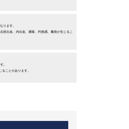
なります。
点状出血、内出血、腫脹、灼熱感、瘢痕が生じるこ
です。
じることがあります。