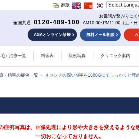
翻訳
お電話が繋がりにく
0120-489-100
全国共通
AM10:00~PM11:00
（土・日
AGAオンライン診療
無料メール相談
カ
薄毛）治療一覧
料金表
症例写真
クリニック案内
治療・植毛の症例一覧
４センチの深いM字を1680Gにてしっかりと埋
の症例写真は、画像処理により形や大きさを
変えるような
一切おこなっておりません。