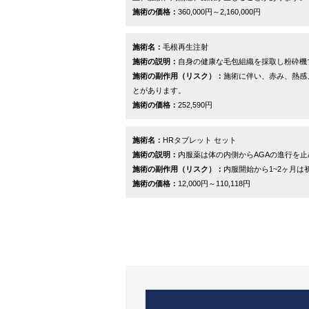
施術の価格：
360,000円～2,160,000円
施術名：
毛根再生注射
施術の説明：
自身の健康な毛包組織を採取し粉砕機
施術の副作用（リスク）：
施術に伴い、赤み、熱感
とがあります。
施術の価格：
252,590円
施術名：
HRタブレット セット
施術の説明：
内服薬は体の内側からAGAの進行を
施術の副作用（リスク）：
内服開始から1~2ヶ月
施術の価格：
12,000円～110,118円