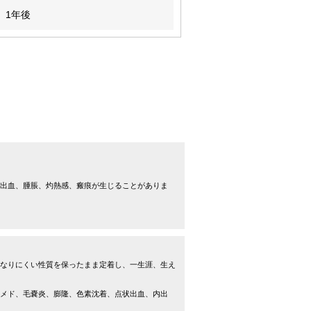
1年後
出血、腫脹、灼熱感、瘢痕が生じることがありま
なりにくい性質を保ったまま定着し、一生涯、生え
メド、毛嚢炎、膨隆、色素沈着、点状出血、内出