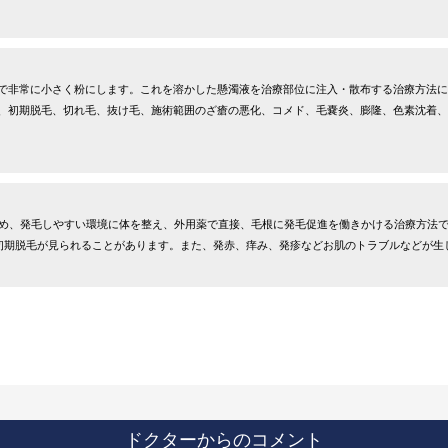
で非常に小さく粉にします。これを溶かした懸濁液を治療部位に注入・散布する治療方法に
、初期脱毛、切れ毛、抜け毛、施術範囲のざ瘡の悪化、コメド、毛嚢炎、膨隆、色素沈着、
止め、発毛しやすい環境に体を整え、外用薬で直接、毛根に発毛促進を働きかける治療方法
は初期脱毛が見られることがあります。また、発赤、痒み、発疹などお肌のトラブルなどが生
ドクターからのコメント