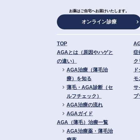
お薬はご自宅へお届けいたします。
オンライン診療
TOP
A
AGAとは（原因やハゲと
症
の違い）
ク
AGA治療（薄毛治
ド
療）を知る
モ
薄毛・AGA診断（セ
サ
ルフチェック）
プ
AGA治療の流れ
AGAガイド
AGA（薄毛）治療一覧
AGA治療薬・薄毛治
療薬