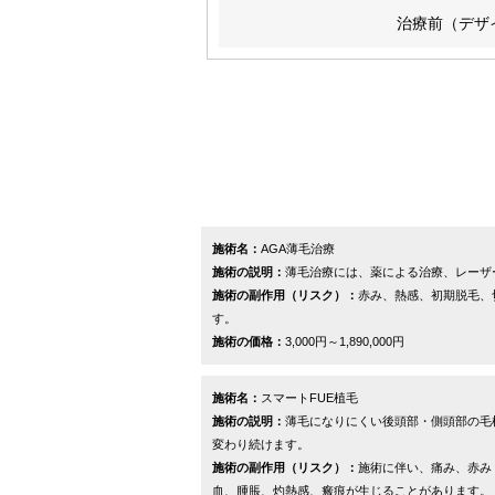
治療前（デザ
施術名：
AGA薄毛治療
施術の説明：
薄毛治療には、薬による治療、レーザ
施術の副作用（リスク）：
赤み、熱感、初期脱毛、
す。
施術の価格：
3,000円～1,890,000円
施術名：
スマートFUE植毛
施術の説明：
薄毛になりにくい後頭部・側頭部の毛
変わり続けます。
施術の副作用（リスク）：
施術に伴い、痛み、赤み
血、腫脹、灼熱感、瘢痕が生じることがあります。