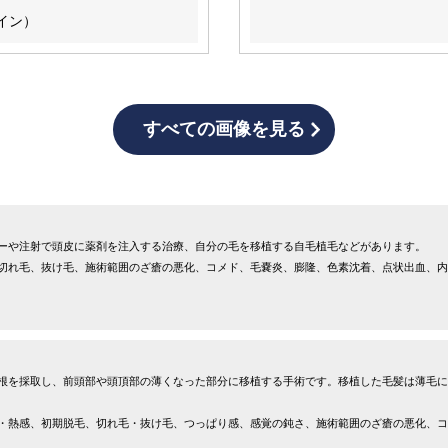
イン）
すべての画像を見る
ーや注射で頭皮に薬剤を注入する治療、自分の毛を移植する自毛植毛などがあります。
切れ毛、抜け毛、施術範囲のざ瘡の悪化、コメド、毛嚢炎、膨隆、色素沈着、点状出血、内
根を採取し、前頭部や頭頂部の薄くなった部分に移植する手術です。移植した毛髪は薄毛に
・熱感、初期脱毛、切れ毛・抜け毛、つっぱり感、感覚の鈍さ、施術範囲のざ瘡の悪化、コ