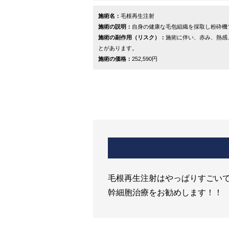
施術名：
毛根再生注射
施術の説明：
自身の健康な毛包組織を採取し粉砕機
施術の副作用（リスク）：
施術に伴い、赤み、熱感
とがあります。
施術の価格：
252,590円
毛根再生注射はやっぱりすごい
幹細胞治療をお勧めします！！