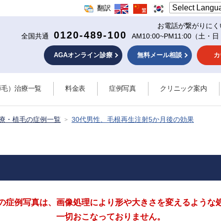
翻訳
お電話が繋がりにく
0120-489-100
全国共通
AM10:00~PM11:00
（土・日
AGAオンライン診療
無料メール相談
カ
薄毛）治療一覧
料金表
症例写真
クリニック案内
治療・植毛の症例一覧
30代男性、毛根再生注射5か月後の効果
の症例写真は、画像処理により形や大きさを
変えるような
一切おこなっておりません。