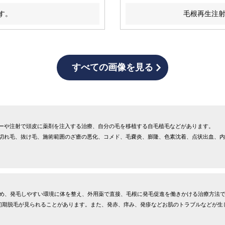
す。
毛根再生注射
すべての画像を見る
ーや注射で頭皮に薬剤を注入する治療、自分の毛を移植する自毛植毛などがあります。
切れ毛、抜け毛、施術範囲のざ瘡の悪化、コメド、毛嚢炎、膨隆、色素沈着、点状出血、内
止め、発毛しやすい環境に体を整え、外用薬で直接、毛根に発毛促進を働きかける治療方法
は初期脱毛が見られることがあります。また、発赤、痒み、発疹などお肌のトラブルなどが生