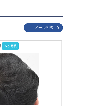
メール相談
術
５ヶ月後