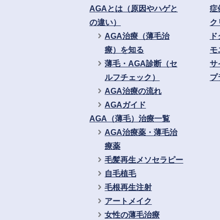
AGAとは（原因やハゲと
症
の違い）
ク
AGA治療（薄毛治
ド
療）を知る
モ
薄毛・AGA診断（セ
サ
ルフチェック）
プ
AGA治療の流れ
AGAガイド
AGA（薄毛）治療一覧
AGA治療薬・薄毛治
療薬
毛髪再生メソセラピー
自毛植毛
毛根再生注射
アートメイク
女性の薄毛治療