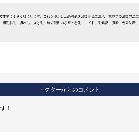
で非常に小さく粉にします。これを溶かした懸濁液を治療部位に注入・散布する治療方法に
、初期脱毛、切れ毛、抜け毛、施術範囲のざ瘡の悪化、コメド、毛嚢炎、膨隆、色素沈着、
ドクターからのコメント
です！