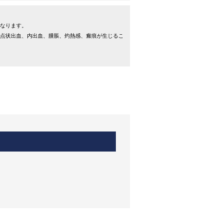
なります。
点状出血、内出血、腫脹、灼熱感、瘢痕が生じるこ