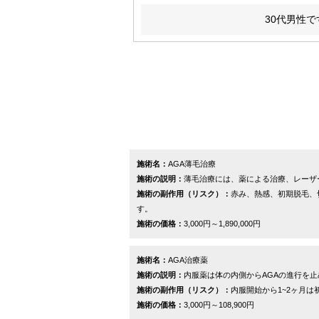
30代男性で
施術名：
AGA薄毛治療
施術の説明：
薄毛治療には、薬による治療、レーザ
施術の副作用（リスク）：
赤み、熱感、初期脱毛、
す。
施術の価格：
3,000円～1,890,000円
施術名：
AGA治療薬
施術の説明：
内服薬は体の内側からAGAの進行を
施術の副作用（リスク）：
内服開始から1~2ヶ月
施術の価格：
3,000円～108,900円