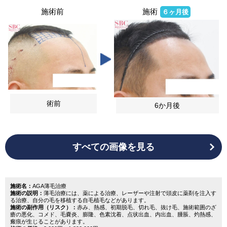
施術前
施術
６ヶ月後
術前
6か月後
すべての画像を見る
施術名：
AGA薄毛治療
施術の説明：
薄毛治療には、薬による治療、レーザーや注射で頭皮に薬剤を注入す
る治療、自分の毛を移植する自毛植毛などがあります。
施術の副作用（リスク）：
赤み、熱感、初期脱毛、切れ毛、抜け毛、施術範囲のざ
瘡の悪化、コメド、毛嚢炎、膨隆、色素沈着、点状出血、内出血、腫脹、灼熱感、
瘢痕が生じることがあります。