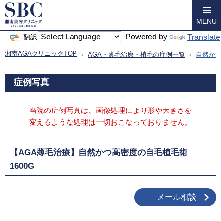
MENU
Powered by
Translate
翻訳
湘南AGAクリニックTOP
AGA・薄毛治療・植毛の症例一覧
自然かつ
症例写真
当院の症例写真は、画像処理により形や大きさを
変えるような処理は
一切おこなっておりません。
【AGA薄毛治療】自然かつ高密度の自毛植毛術
1600G
メール相談