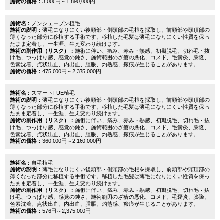
施術の価格：
3,000円～1,890,000円
施術名：
ノンシェーブン植毛
施術の説明：
薄毛になりにくい後頭部・側頭部の毛根を採取し、前頭部や頭頂部の
薄くなった部分に移植する手術です。移植した毛髪は薄毛になりにくい性質を保っ
たまま定着し、一生涯、生え変わり続けます。
施術の副作用（リスク）：
施術に伴い、痛み、赤み・熱感、初期脱毛、切れ毛・抜
け毛、つっぱり感、感覚の鈍さ、施術範囲のざ瘡の悪化、コメド、毛嚢炎、膨隆、
色素沈着、点状出血、内出血、腫脹、灼熱感、瘢痕が生じることがあります。
施術の価格：
475,000円～2,375,000円
施術名：
スマートFUE植毛
施術の説明：
薄毛になりにくい後頭部・側頭部の毛根を採取し、前頭部や頭頂部の
薄くなった部分に移植する手術です。移植した毛髪は薄毛になりにくい性質を保っ
たまま定着し、一生涯、生え変わり続けます。
施術の副作用（リスク）：
施術に伴い、痛み、赤み・熱感、初期脱毛、切れ毛・抜
け毛、つっぱり感、感覚の鈍さ、施術範囲のざ瘡の悪化、コメド、毛嚢炎、膨隆、
色素沈着、点状出血、内出血、腫脹、灼熱感、瘢痕が生じることがあります。
施術の価格：
360,000円～2,160,000円
施術名：
自毛植毛
施術の説明：
薄毛になりにくい後頭部・側頭部の毛根を採取し、前頭部や頭頂部の
薄くなった部分に移植する手術です。移植した毛髪は薄毛になりにくい性質を保っ
たまま定着し、一生涯、生え変わり続けます。
施術の副作用（リスク）：
施術に伴い、痛み、赤み・熱感、初期脱毛、切れ毛・抜
け毛、つっぱり感、感覚の鈍さ、施術範囲のざ瘡の悪化、コメド、毛嚢炎、膨隆、
色素沈着、点状出血、内出血、腫脹、灼熱感、瘢痕が生じることがあります。
施術の価格：
576円～2,375,000円