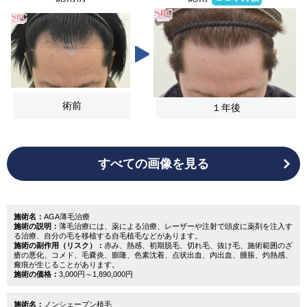
術前
１年後
すべての画像を見る
施術名：
AGA薄毛治療
施術の説明：
薄毛治療には、薬による治療、レーザーや注射で頭皮に薬剤を注入す
る治療、自分の毛を移植する自毛植毛などがあります。
施術の副作用（リスク）：
赤み、熱感、初期脱毛、切れ毛、抜け毛、施術範囲のざ
瘡の悪化、コメド、毛嚢炎、膨隆、色素沈着、点状出血、内出血、腫脹、灼熱感、
瘢痕が生じることがあります。
施術の価格：
3,000円～1,890,000円
施術名：
ノンシェーブン植毛