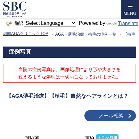
MENU
Powered by
Translate
翻訳
湘南AGAクリニックTOP
AGA・薄毛治療・植毛の症例一覧
【植毛
症例写真
当院の症例写真は、画像処理により形や大きさを
変えるような処理は
一切おこなっておりません。
【AGA薄毛治療】【植毛】自然なヘアラインとは？
メール相談
施術前
施術
１２ヶ月後