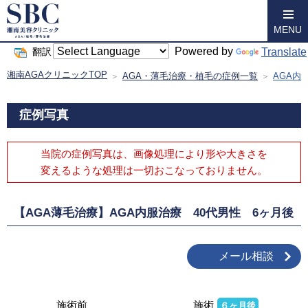
MENU
Powered by
Translate
翻訳
湘南AGAクリニックTOP
AGA・薄毛治療・植毛の症例一覧
AGA内
症例写真
当院の症例写真は、画像処理により形や大きさを
変えるような処理は
一切おこなっておりません。
【AGA薄毛治療】AGA内服治療 40代男性 6ヶ月後
メール相談
施術前
施術
６ヶ月後