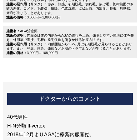
施術の副作用（リスク）：
赤み、熱感、初期脱毛、切れ毛、抜け毛、施術範囲のざ
瘡の悪化、コメド、毛嚢炎、膨隆、色素沈着、点状出血、内出血、腫脹、灼熱感、
瘢痕が生じることがあります。
施術の価格：
3,000円～1,890,000円
施術名：
AGA治療薬
施術の説明：
内服薬は体の内側からAGAの進行を止め、発毛しやすい環境に体を整
え、外用薬で直接、毛根に発毛促進を働きかける治療方法です。
施術の副作用（リスク）：
内服開始から1~2ヶ月は初期脱毛が見られることがあり
ます。また、発赤、痒み、発疹などお肌のトラブルなどが生じることがあります。
施術の価格：
3,000円～108,900円
ドクターからのコメント
40代男性
H-N分類 II-vertex
2018年12月よりAGA治療薬内服開始。