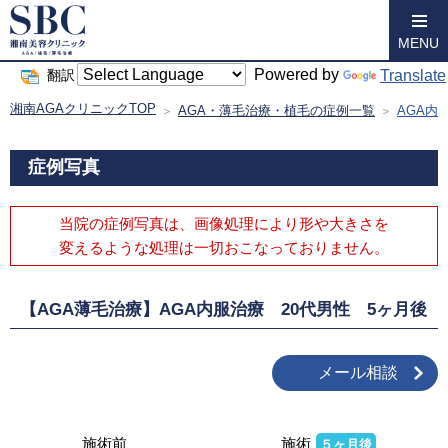
MENU
Powered by
Translate
翻訳
湘南AGAクリニックTOP
AGA・薄毛治療・植毛の症例一覧
AGA内
症例写真
当院の症例写真は、画像処理により形や大きさを
変えるような処理は
一切おこなっておりません。
【AGA薄毛治療】AGA内服治療 20代男性 5ヶ月後
メール相談
施術前
施術
５ヶ月後