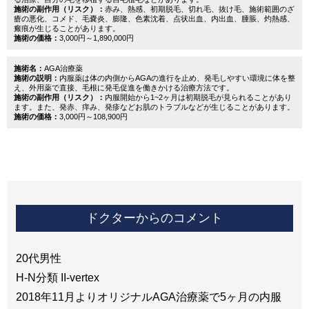
施術の副作用（リスク）：
赤み、熱感、初期脱毛、切れ毛、抜け毛、施術範囲のざ
瘡の悪化、コメド、毛嚢炎、膨隆、色素沈着、点状出血、内出血、腫脹、灼熱感、
瘢痕が生じることがあります。
施術の価格：
3,000円～1,890,000円
施術名：
AGA治療薬
施術の説明：
内服薬は体の内側からAGAの進行を止め、発毛しやすい環境に体を整
え、外用薬で直接、毛根に発毛促進を働きかける治療方法です。
施術の副作用（リスク）：
内服開始から1~2ヶ月は初期脱毛が見られることがあり
ます。また、発赤、痒み、発疹などお肌のトラブルなどが生じることがあります。
施術の価格：
3,000円～108,900円
ドクターからのコメント
20代男性
H-N分類 II-vertex
2018年11月よりオリジナルAGA治療薬で5ヶ月の内服