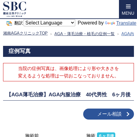
MENU
Powered by
Translate
翻訳
湘南AGAクリニックTOP
AGA・薄毛治療・植毛の症例一覧
AGA内
症例写真
当院の症例写真は、画像処理により形や大きさを
変えるような処理は
一切おこなっておりません。
【AGA薄毛治療】AGA内服治療 40代男性 6ヶ月後
メール相談
施術前
施術
６ヶ月後