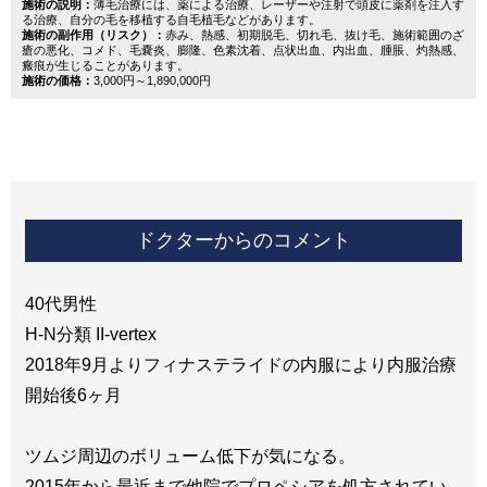
施術の説明：
薄毛治療には、薬による治療、レーザーや注射で頭皮に薬剤を注入す
る治療、自分の毛を移植する自毛植毛などがあります。
施術の副作用（リスク）：
赤み、熱感、初期脱毛、切れ毛、抜け毛、施術範囲のざ
瘡の悪化、コメド、毛嚢炎、膨隆、色素沈着、点状出血、内出血、腫脹、灼熱感、
瘢痕が生じることがあります。
施術の価格：
3,000円～1,890,000円
ドクターからのコメント
40代男性
H-N分類 II-vertex
2018年9月よりフィナステライドの内服により内服治療
開始後6ヶ月
ツムジ周辺のボリューム低下が気になる。
2015年から最近まで他院でプロペシアを処方されてい