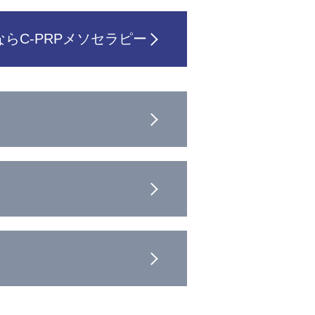
らC-PRPメソセラピー