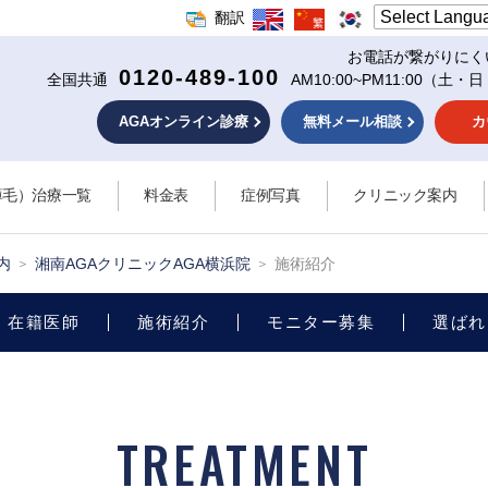
翻訳
お電話が繋がりにく
0120-489-100
全国共通
AM10:00~PM11:00
（土・日
AGAオンライン診療
無料メール相談
カ
薄毛）治療一覧
料金表
症例写真
クリニック案内
内
湘南AGAクリニックAGA横浜院
施術紹介
在籍医師
施術紹介
モニター募集
選ばれ
TREATMENT