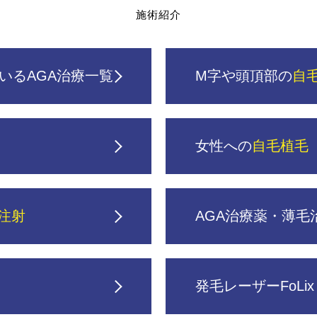
施術紹介
いるAGA治療一覧
M字や頭頂部の
自
女性への
自毛植毛
注射
AGA治療薬・薄毛
発毛レーザーFoLix