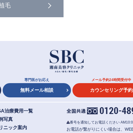
植毛
専門医がお応え
メール予約24時間受付中
無料メール相談
カウンセリング予約
GA治療費用一覧
例写真
番号を通知してお電話ください
AM10:0
リニック案内
お電話が繋がりにくい場合は、WE