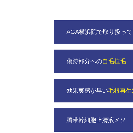
AGA横浜院で取り扱って
傷跡部分への
自毛植毛
効果実感が早い
毛根再生
臍帯幹細胞上清液メソ