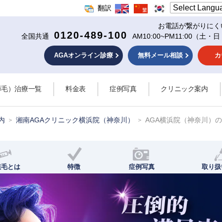
翻訳
お電話が繋がりにく
0120-489-100
全国共通
AM10:00~PM11:00
（土・日
AGAオンライン診療
無料メール相談
カ
薄毛）治療一覧
料金表
症例写真
クリニック案内
内
湘南AGAクリニック横浜院（神奈川）
AGA横浜院（神奈川）
植毛とは
特徴
症例写真
取り扱