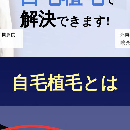
で
解決
できます!
自毛植毛とは