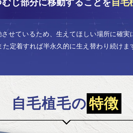
つむじ部分に
移動することを
自毛
動させているため、
生えてほしい場所に確実
また定着すれば半永久的に生え替わり続けま
自毛植毛の
特徴