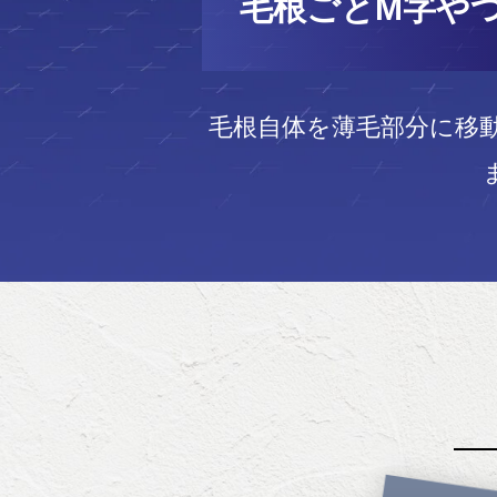
毛根ごとM字や
毛根自体を薄毛部分に移