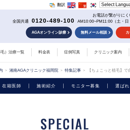
翻訳
お電話が繋がりにく
0120-489-100
全国共通
AM10:00~PM11:00
（土・日
AGAオンライン診療
無料メール相談
カ
薄毛）治療一覧
料金表
症例写真
クリニック案内
内
湘南AGAクリニック福岡院
特集記事
【ちょこっと植毛】で
在籍医師
施術紹介
モニター募集
選ばれ
SPECIAL