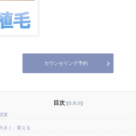
カウンセリング予約
目次
[
非表示
]
現実
大きく」変える