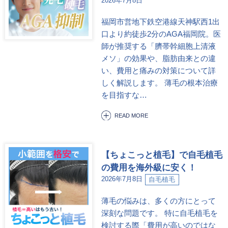
2026年7月8日
福岡市営地下鉄空港線天神駅西1出
口より約徒歩2分のAGA福岡院。医
師が推奨する「臍帯幹細胞上清液
メソ」の効果や、脂肪由来との違
い、費用と痛みの対策について詳
しく解説します。 薄毛の根本治療
を目指すな…
READ MORE
【ちょこっと植毛】で自毛植毛
の費用を海外級に安く！
2026年7月8日
自毛植毛
薄毛の悩みは、多くの方にとって
深刻な問題です。 特に自毛植毛を
検討する際「費用が高いのではな