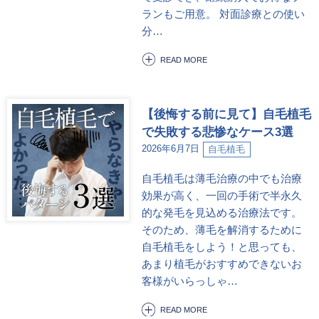
ランもご用意。 対面診療との使い
分…
READ MORE
【後悔する前に見て】自毛植毛
で失敗する悲惨なケース3選
2026年6月7日
自毛植毛
自毛植毛は薄毛治療の中でも治療
効果が高く、一回の手術で半永久
的な発毛を見込める治療法です。
そのため、薄毛を解消するために
自毛植毛をしよう！と思っても、
あまり植毛がおすすめできないお
客様がいらっしゃ…
READ MORE