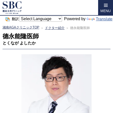
MENU
Powered by
Translate
翻訳
湘南AGAクリニックTOP
ドクター紹介
德永能隆医師
德永能隆医師
とくなが よしたか