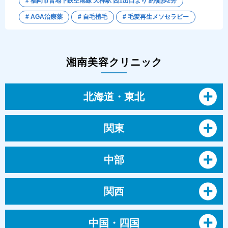
# 福岡市営地下鉄空港線 天神駅 西1出口より 約徒歩2分
# AGA治療薬
# 自毛植毛
# 毛髪再生メソセラピー
湘南美容クリニック
北海道・東北
関東
中部
関西
中国・四国