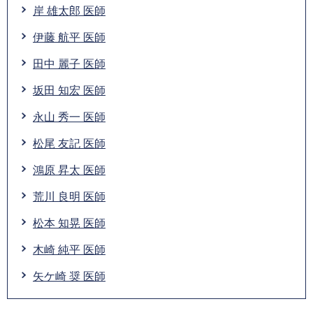
岸 雄太郎 医師
伊藤 航平 医師
田中 麗子 医師
坂田 知宏 医師
永山 秀一 医師
松尾 友記 医師
鴻原 昇太 医師
荒川 良明 医師
松本 知晃 医師
木崎 純平 医師
矢ケ崎 奨 医師