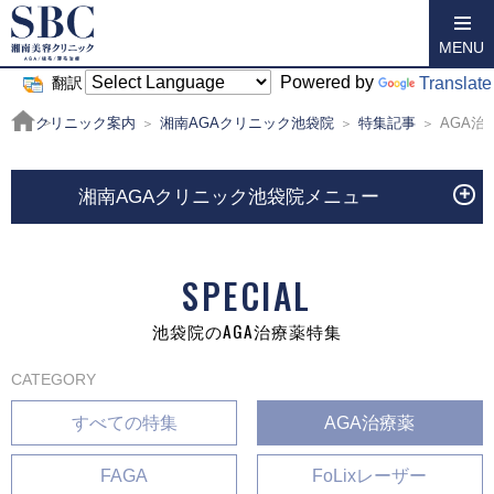
MENU
Powered by
Translate
翻訳
クリニック案内
湘南AGAクリニック池袋院
特集記事
AGA治
湘南AGAクリニック池袋院メニュー
SPECIAL
池袋院のAGA治療薬特集
CATEGORY
すべての特集
AGA治療薬
FAGA
FoLixレーザー