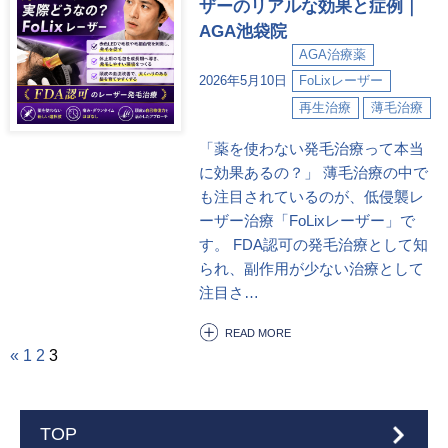
ザーのリアルな効果と症例｜
AGA池袋院
AGA治療薬
2026年5月10日
FoLixレーザー
再生治療
薄毛治療
「薬を使わない発毛治療って本当
に効果あるの？」 薄毛治療の中で
も注目されているのが、低侵襲レ
ーザー治療「FoLixレーザー」で
す。 FDA認可の発毛治療として知
られ、副作用が少ない治療として
注目さ…
READ MORE
«
1
2
3
TOP