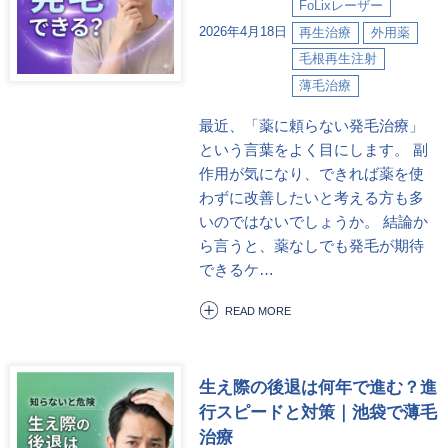
FoLixレーザー
2026年4月18日
再生治療
外用薬
毛根再生注射
薄毛治療
最近、「薬に頼らない発毛治療」
という言葉をよく目にします。 副
作用が気になり、できれば薬を使
わずに改善したいと考える方も多
いのではないでしょうか。 結論か
ら言うと、薬なしでも発毛が期待
できるケ…
READ MORE
生え際の後退は何年で進む？進
行スピードと対策｜池袋で薄毛
治療