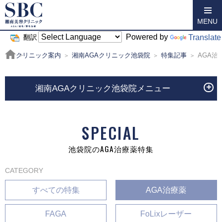
MENU
Powered by
Translate
翻訳
クリニック案内
湘南AGAクリニック池袋院
特集記事
AGA治
湘南AGAクリニック池袋院メニュー
SPECIAL
池袋院のAGA治療薬特集
CATEGORY
すべての特集
AGA治療薬
FAGA
FoLixレーザー