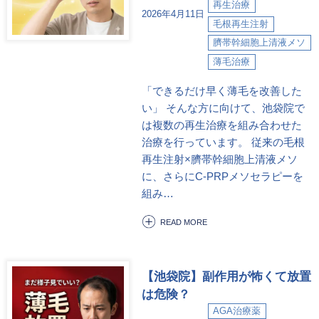
再生治療
2026年4月11日
毛根再生注射
臍帯幹細胞上清液メソ
薄毛治療
「できるだけ早く薄毛を改善した
い」 そんな方に向けて、池袋院で
は複数の再生治療を組み合わせた
治療を行っています。 従来の毛根
再生注射×臍帯幹細胞上清液メソ
に、さらにC-PRPメソセラピーを
組み…
READ MORE
【池袋院】副作用が怖くて放置
は危険？
AGA治療薬