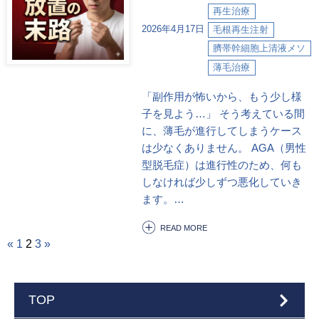
再生治療
2026年4月17日
毛根再生注射
臍帯幹細胞上清液メソ
薄毛治療
「副作用が怖いから、もう少し様
子を見よう…」 そう考えている間
に、薄毛が進行してしまうケース
は少なくありません。 AGA（男性
型脱毛症）は進行性のため、何も
しなければ少しずつ悪化していき
ます。…
READ MORE
«
1
2
3
»
TOP