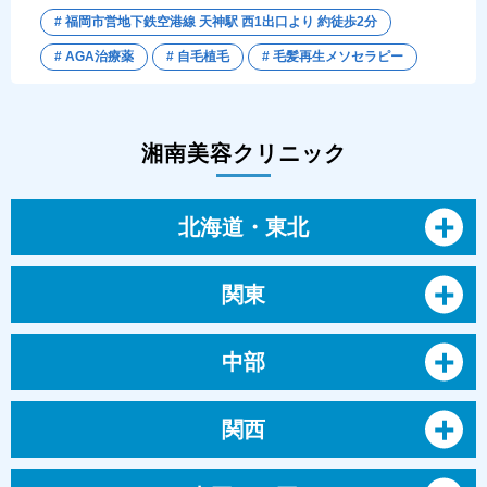
# 福岡市営地下鉄空港線 天神駅 西1出口より 約徒歩2分
# AGA治療薬
# 自毛植毛
# 毛髪再生メソセラピー
湘南美容クリニック
北海道・東北
関東
中部
関西