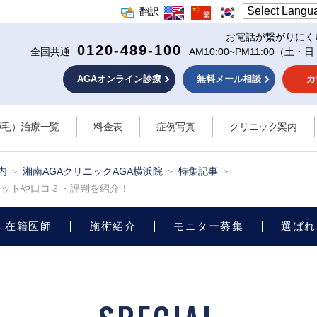
翻訳
お電話が繋がりにく
0120-489-100
全国共通
AM10:00~PM11:00
（土・日
AGAオンライン診療
無料メール相談
カ
薄毛）治療一覧
料金表
症例写真
クリニック案内
内
湘南AGAクリニックAGA横浜院
特集記事
リットや口コミ・評判を紹介！
在籍医師
施術紹介
モニター募集
選ばれ