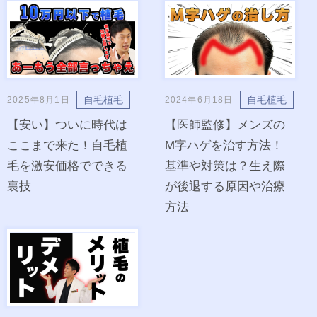
自毛植毛
自毛植毛
2025年8月1日
2024年6月18日
【安い】ついに時代は
【医師監修】メンズの
ここまで来た！自毛植
M字ハゲを治す方法！
毛を激安価格でできる
基準や対策は？生え際
裏技
が後退する原因や治療
方法