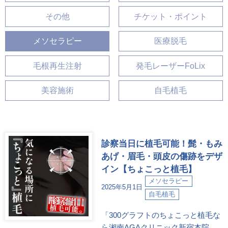
その他
チケット・ポイント
メソセラピー
医療脱毛
毛根再生注射
発毛レーザーFoLix
美容施術
自毛植毛
診察当日に植毛可能！髭・もみ
あげ・眉毛・頭皮の傷跡をデザ
イン【ちょこっと植毛】
メソセラピー
2025年5月1日
自毛植毛
「300グラフトのちょこっと植毛な
ら湘南AGAクリニック新宿本院