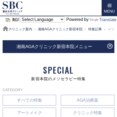
MENU
Powered by
Translate
翻訳
クリニック案内
湘南AGAクリニック新宿本院
特集記事
メソ
湘南AGAクリニック新宿本院メニュー
SPECIAL
新宿本院のメソセラピー特集
CATEGORY
すべての特集
AGA治療薬
アートメイク
クリニック特集