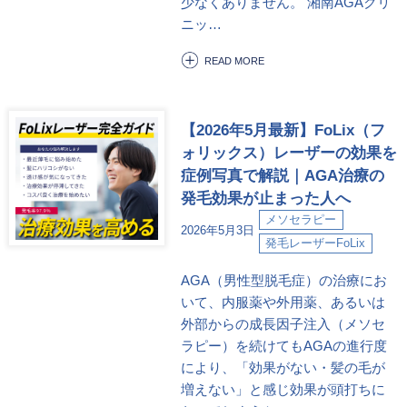
少なくありません。 湘南AGAクリ
ニッ…
READ MORE
【2026年5月最新】FoLix（フ
ォリックス）レーザーの効果を
症例写真で解説｜AGA治療の
発毛効果が止まった人へ
メソセラピー
2026年5月3日
発毛レーザーFoLix
AGA（男性型脱毛症）の治療にお
いて、内服薬や外用薬、あるいは
外部からの成長因子注入（メソセ
ラピー）を続けてもAGAの進行度
により、「効果がない・髪の毛が
増えない」と感じ効果が頭打ちに