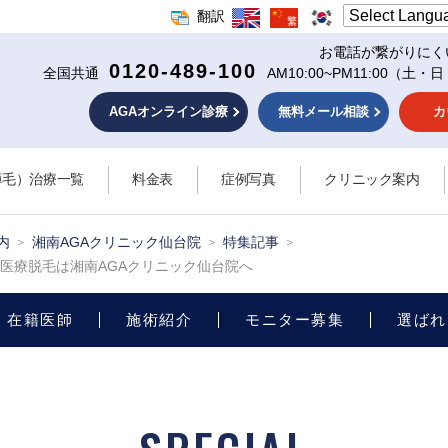
翻訳
お電話が繋がりにく
0120-489-100
全国共通
AM10:00~PM11:00
（土・日
AGAオンライン診療
無料メール相談
カ
薄毛）治療一覧
料金表
症例写真
クリニック案内
内
湘南AGAクリニック仙台院
特集記事
医療脱毛は湘南AGAクリニック仙台院へ
在籍医師
施術紹介
モニター募集
選ばれ