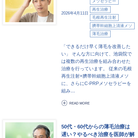
メソセラピー
再生治療
2026年4月11日
毛根再生注射
臍帯幹細胞上清液メソ
薄毛治療
「できるだけ早く薄毛を改善した
い」 そんな方に向けて、池袋院で
は複数の再生治療を組み合わせた
治療を行っています。 従来の毛根
再生注射×臍帯幹細胞上清液メソ
に、さらにC-PRPメソセラピーを
組み…
READ MORE
50代・60代からの薄毛治療は
遅い？やるべき治療を医師が解