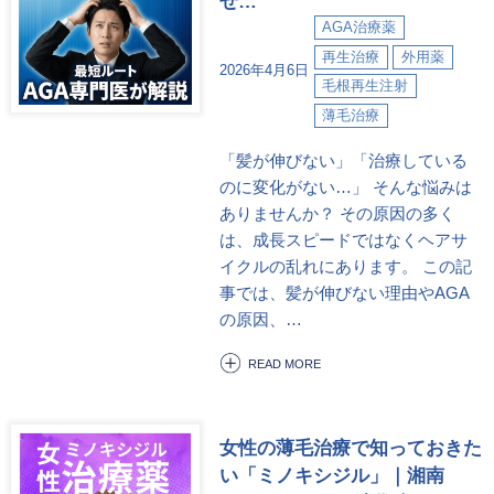
ぜ…
AGA治療薬
再生治療
外用薬
2026年4月6日
毛根再生注射
薄毛治療
「髪が伸びない」「治療している
のに変化がない…」 そんな悩みは
ありませんか？ その原因の多く
は、成長スピードではなくヘアサ
イクルの乱れにあります。 この記
事では、髪が伸びない理由やAGA
の原因、…
READ MORE
女性の薄毛治療で知っておきた
い「ミノキシジル」｜湘南