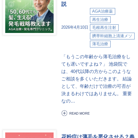
説
AGA治療薬
再生治療
2026年4月10日
毛根再生注射
臍帯幹細胞上清液メソ
薄毛治療
「もうこの年齢から薄毛治療をし
ても遅いですよね？」 池袋院で
は、40代以降の方からこのような
ご相談を多くいただきます。 結論
として、年齢だけで治療の可否が
決まるわけではありません。 重要
なの…
READ MORE
花粉症は薄毛を悪化させる？春