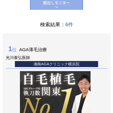
検索結果：
6
件
1
位
AGA薄毛治療
光川泰弘医師
湘南AGAクリニック横浜院