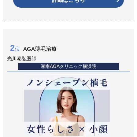
2
位
AGA薄毛治療
光川泰弘医師
湘南AGAクリニック横浜院