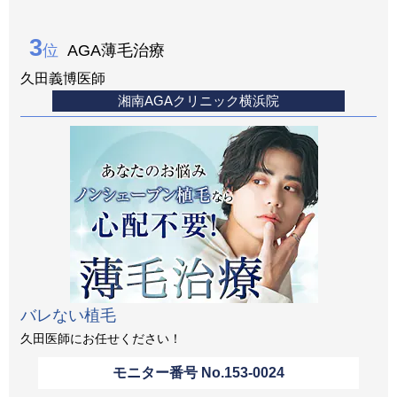
3
位
AGA薄毛治療
久田義博医師
湘南AGAクリニック横浜院
バレない植毛
久田医師にお任せください！
モニター番号 No.
153-0024