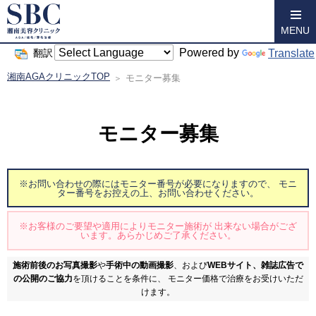
MENU
Powered by
Translate
翻訳
湘南AGAクリニックTOP
モニター募集
モニター募集
※お問い合わせの際にはモニター番号が必要になりますので、
モニ
ター番号をお控えの上、お問い合わせください。
※お客様のご要望や適用によりモニター施術が
出来ない場合がござ
います。あらかじめご了承ください。
施術前後のお写真撮影
や
手術中の動画撮影
、および
WEBサイト、雑誌広告で
の公開のご協力
を頂けることを条件に、
モニター価格で治療をお受けいただ
けます。