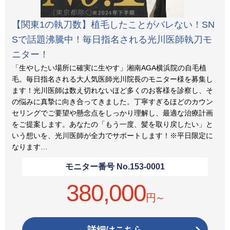
【関東1の執刀数】植毛したことがバレない！SN
Sで話題沸騰中！毎日指名される光川医師執刀モ
ニター！
「生やしたい場所に確実に生やす」湘南AGA横浜院の自毛植
毛。毎日指名される大人気医師光川院長のモニター様を募集し
ます！光川医師は数え切れないほど多くのお客様を診察し、そ
の悩みに真摯に向き合ってきました。丁寧すぎるほどのカウン
セリングでご要望や懸念点をしっかり理解し、最適な治療計画
をご提案します。あなたの「もう一度、髪を取り戻したい」と
いう想いを、光川医師が全力でサポートします！※平日限定に
なります…
モニター番号 No.
153-0001
380,000
円～
詳細はこちら