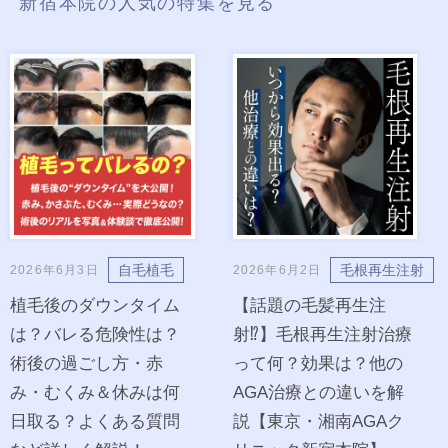
新宿本院の人気の特集を見る
自毛植毛
毛根再生注射
2026年6月3日
2026年6月2日
植毛後のダウンタイム
【話題の毛髪再生注
は？バレる危険性は？
射⁉︎】毛根再生注射治療
術後の過ごし方・赤
って何？効果は？他の
み・むくみ＆休みは何
AGA治療との違いを解
日取る？よくある質問
説【東京・湘南AGAク