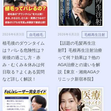
自毛植毛
毛根再生注射
2026年6月3日
2026年6月2日
植毛後のダウンタイム
【話題の毛髪再生注
は？バレる危険性は？
射⁉︎】毛根再生注射治療
術後の過ごし方・赤
って何？効果は？他の
み・むくみ＆休みは何
AGA治療との違いを解
日取る？よくある質問
説【東京・湘南AGAク
など詳しく解説！
リニック新宿本院】