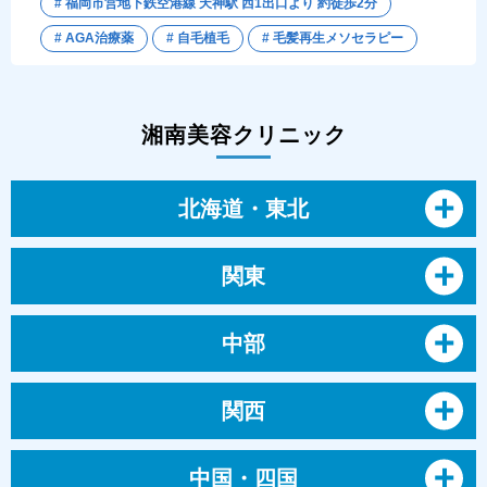
# 福岡市営地下鉄空港線 天神駅 西1出口より 約徒歩2分
# AGA治療薬
# 自毛植毛
# 毛髪再生メソセラピー
湘南美容クリニック
北海道・東北
関東
中部
関西
中国・四国