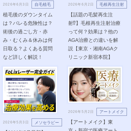
自毛植毛
毛根再生注射
2026年6月3日
2026年6月2日
植毛後のダウンタイム
【話題の毛髪再生注
は？バレる危険性は？
射⁉︎】毛根再生注射治療
術後の過ごし方・赤
って何？効果は？他の
み・むくみ＆休みは何
AGA治療との違いを解
日取る？よくある質問
説【東京・湘南AGAク
など詳しく解説！
リニック新宿本院】
アートメイク
2026年5月2日
【アートメイク】東
メソセラピー
2026年5月3日
京・新宿で医療アート