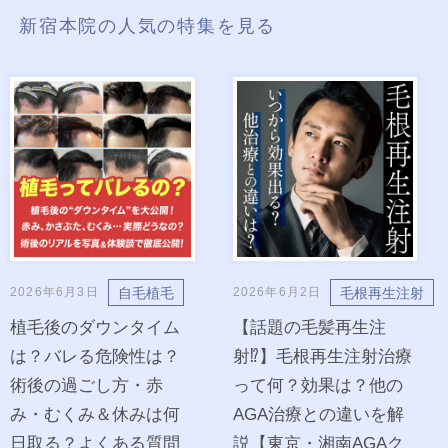
新宿本院の人気の特集を見る
自毛植毛
毛根再生注射
2026年6月3日
2026年6月2日
植毛後のダウンタイム
【話題の毛髪再生注
は？バレる危険性は？
射⁉︎】毛根再生注射治療
術後の過ごし方・赤
って何？効果は？他の
み・むくみ＆休みは何
AGA治療との違いを解
日取る？よくある質問
説【東京・湘南AGAク