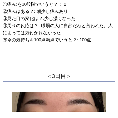
①痛み:を10段階でいうと？： 0
②痒みはある？: 朝少し痒みあり
③見た目の変化は？:少し濃くなった
④周りの反応は？: 職場の人に自然だねと言われた。人
によっては気付かれなかった
⑤今の気持ちを100点満点でいうと？: 100点
＜3日目＞