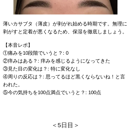
薄いカサブタ（薄皮）が剥がれ始める時期です。無理に
剥がすと定着が悪くなるため、保湿を徹底しましょう。
【本音レポ】
①痛みを10段階でいうと？: 0
②痒みはある？: 痒みを感じるようになってきた
③見た目の変化は？: 特に変化なし
④周りの反応は？: 思ってるほど黒くならないね！と言
われた。
⑤今の気持ちを100点満点でいうと？: 100点
＜5日目＞