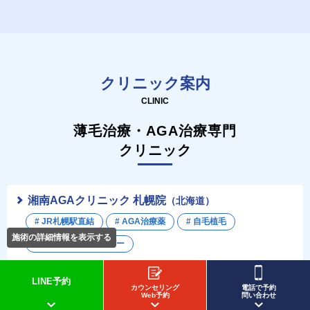
クリニック案内
CLINIC
薄毛治療・AGA治療専門
クリニック
湘南AGAクリニック 札幌院
（北海道）
# JR札幌駅直結
# AGA治療薬
# 自毛植毛
施術の詳細情報を表示する
# 毛髪再生メソセラピー
湘南AGAクリニック 仙台院
LINE予約
カウンセリング
電話で予約
Web予約
問い合わせ
# JR仙台駅東口 徒歩3分
# AGA治療薬
# 自毛植毛