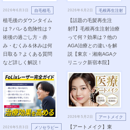
自毛植毛
毛根再生注射
2026年6月3日
2026年6月2日
植毛後のダウンタイム
【話題の毛髪再生注
は？バレる危険性は？
射⁉︎】毛根再生注射治療
術後の過ごし方・赤
って何？効果は？他の
み・むくみ＆休みは何
AGA治療との違いを解
日取る？よくある質問
説【東京・湘南AGAク
など詳しく解説！
リニック新宿本院】
アートメイク
2026年5月2日
【アートメイク】東
メソセラピー
2026年5月3日