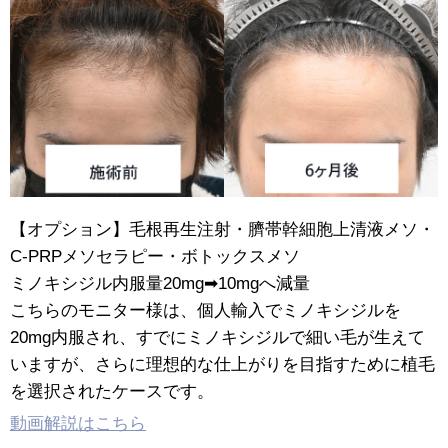
【オプション】毛根再生注射・臍帯幹細胞上清液メソ・
C-PRPメソセラピー・ボトックスメソ
ミノキシジル内服量20mg➡︎10mgへ減量
こちらのモニター様は、個人輸入でミノキシジルを
20mg内服され、すでにミノキシジルで細い毛が生えて
いますが、さらに理想的な仕上がりを目指すために植毛
を選択されたケースです。
動画解説はこちら