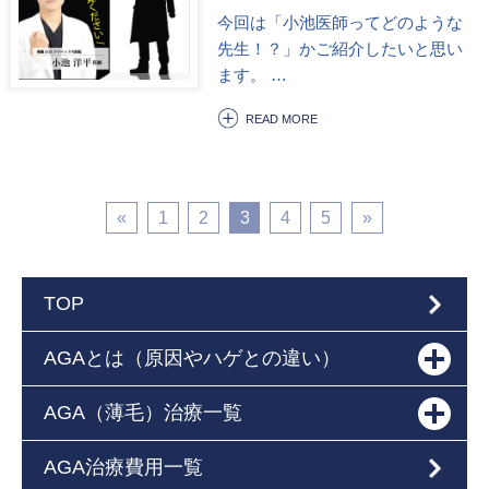
今回は「小池医師ってどのような
先生！？」かご紹介したいと思い
ます。 …
READ MORE
«
1
2
3
4
5
»
TOP
AGAとは（原因やハゲとの違い）
AGA（薄毛）治療一覧
AGA治療費用一覧