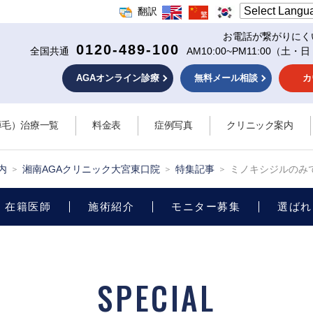
翻訳
お電話が繋がりにく
0120-489-100
全国共通
AM10:00~PM11:00
（土・日
AGAオンライン診療
無料メール相談
カ
薄毛）治療一覧
料金表
症例写真
クリニック案内
内
湘南AGAクリニック大宮東口院
特集記事
ミノキシジルのみ
在籍医師
施術紹介
モニター募集
選ばれ
SPECIAL