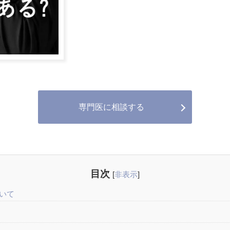
専門医に相談する
目次
[
非表示
]
いて