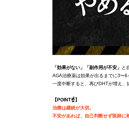
「効果がない」「副作用が不安」
と
AGA治療薬は効果が出るまでに3〜
一度中断すると、再びDHTが増え、
【POINT☝️】
治療は継続が大切。
不安があれば、自己判断せず医師に