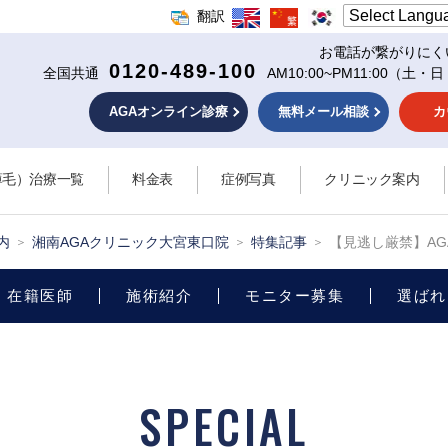
翻訳
お電話が繋がりにく
0120-489-100
全国共通
AM10:00~PM11:00
（土・日
AGAオンライン診療
無料メール相談
カ
薄毛）治療一覧
料金表
症例写真
クリニック案内
内
湘南AGAクリニック大宮東口院
特集記事
【見逃し厳禁】A
在籍医師
施術紹介
モニター募集
選ばれ
SPECIAL