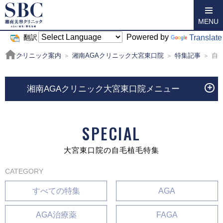
MENU
Powered by
Translate
翻訳
クリニック案内
湘南AGAクリニック大宮東口院
特集記事
自
湘南AGAクリニック大宮東口院メニュー
SPECIAL
大宮東口院の自毛植毛特集
CATEGORY
すべての特集
AGA
AGA治療薬
FAGA