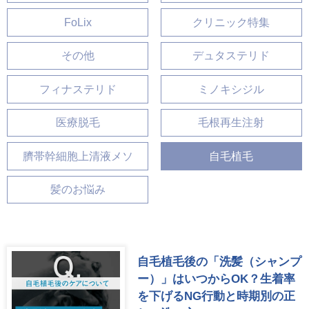
FoLix
クリニック特集
その他
デュタステリド
フィナステリド
ミノキシジル
医療脱毛
毛根再生注射
臍帯幹細胞上清液メソ
自毛植毛
髪のお悩み
自毛植毛後の「洗髪（シャンプ
ー）」はいつからOK？生着率
を下げるNG行動と時期別の正