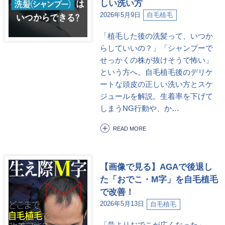
しい洗い方
2026年5月9日
自毛植毛
「植毛した後の洗髪って、いつか
らしていいの？」「シャンプーで
せっかくの株が抜けそうで怖い」
という方へ。自毛植毛後のデリケ
ートな頭皮の正しい洗い方とスケ
ジュールを解説。生着率を下げて
しまうNG行動や、か…
READ MORE
【画像で見る】AGAで後退し
た「おでこ・M字」を自毛植毛
で改善！
2026年5月13日
自毛植毛
「昔よりおでこが広くなった」