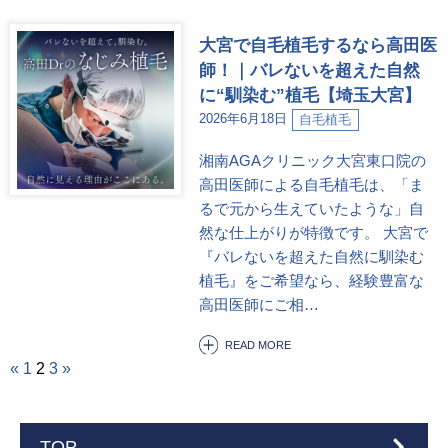
大宮で自毛植毛するなら高田医
師！｜バレないを超えた自然
に“馴染む”植毛【埼玉大宮】
2026年6月18日
自毛植毛
湘南AGAクリニック大宮東口院の
高田医師による自毛植毛は、「ま
るで元から生えていたような」自
然な仕上がりが特徴です。 大宮で
『バレないを超えた自然に馴染む
植毛』をご希望なら、経験豊富な
高田医師にご相…
READ MORE
«
1
2
3
»
TOP