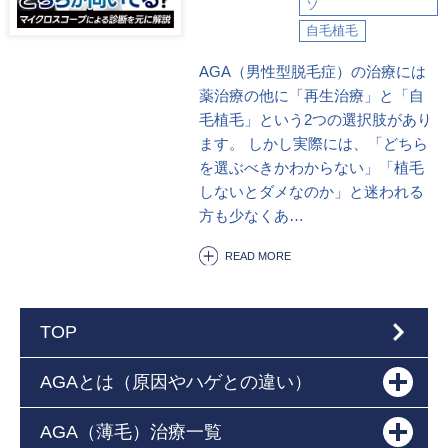
ソ
自毛植毛
AGA（男性型脱毛症）の治療には
薬治療の他に「再生治療」と「自
毛植毛」という2つの選択肢があり
ます。 しかし実際には、「どちら
を選ぶべきかわからない」「植毛
しないとダメなのか」と迷われる
方も少なくあ…
READ MORE
TOP
AGAとは（原因やハゲとの違い）
AGA（薄毛）治療一覧