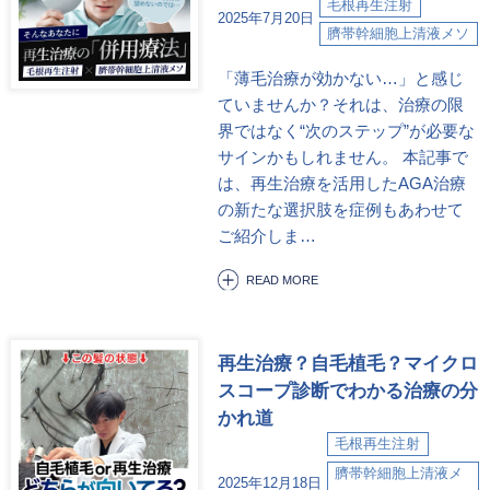
毛根再生注射
2025年7月20日
臍帯幹細胞上清液メソ
「薄毛治療が効かない…」と感じ
ていませんか？それは、治療の限
界ではなく“次のステップ”が必要な
サインかもしれません。 本記事で
は、再生治療を活用したAGA治療
の新たな選択肢を症例もあわせて
ご紹介しま…
READ MORE
再生治療？自毛植毛？マイクロ
スコープ診断でわかる治療の分
かれ道
毛根再生注射
臍帯幹細胞上清液メ
2025年12月18日