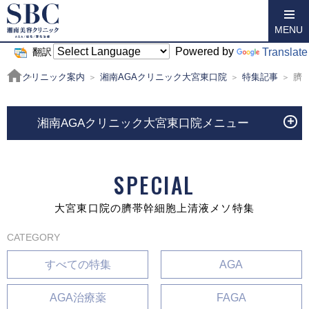
MENU
Powered by
Translate
翻訳
クリニック案内
湘南AGAクリニック大宮東口院
特集記事
臍
湘南AGAクリニック大宮東口院メニュー
SPECIAL
大宮東口院の臍帯幹細胞上清液メソ特集
CATEGORY
すべての特集
AGA
AGA治療薬
FAGA