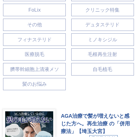
FoLix
クリニック特集
その他
デュタステリド
フィナステリド
ミノキシジル
医療脱毛
毛根再生注射
臍帯幹細胞上清液メソ
自毛植毛
髪のお悩み
AGA治療で髪が増えないと感
じた方へ。再生治療 の「併用
療法」【埼玉大宮】