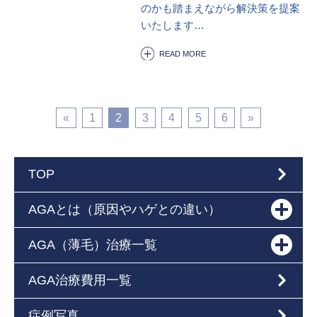
のかも踏まえながら解決策を提案
いたします…
READ MORE
«
1
2
3
4
5
6
»
TOP
AGAとは（原因やハゲとの違い）
AGA（薄毛）治療一覧
AGA治療費用一覧
症例写真