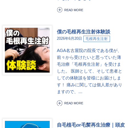
READ MORE
僕の毛根再生注射体験談
2026年6月20日
毛根再生注射
AGA名古屋院の院長である僕が、
前々から受けたいと思っていた薄
毛治療「毛根再生注射」を受けま
した。 医師として、そして患者と
しての体験談を皆様にお届けしま
す！ 痛みに関しては個人差があり
ますので、…
READ MORE
自毛植毛or毛髪再生治療｜頭皮