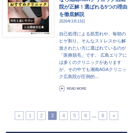
院が正解！選ばれる5つの理由
を徹底解説
2026年3月13日
自己処理による肌荒れや、毎朝の
ヒゲ剃り。そんなストレスから解
放されたい方に選ばれているのが
「医療脱毛」です。 広島エリアに
は多くのクリニックがあります
が、その中でも湘南AGAクリニッ
ク広島院が圧倒的…
READ MORE
«
1
2
3
4
5
6
8
»
…