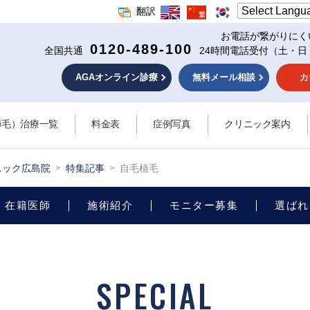
翻訳
お電話が繋がりにく
0120-489-100
全国共通
24時間電話受付
（土・日
AGAオンライン診療
無料メール相談
カ
薄毛）治療一覧
料金表
症例写真
クリニック案内
ニック広島院
特集記事
自毛植毛
在籍医師
施術紹介
モニター募集
選ばれ
SPECIAL