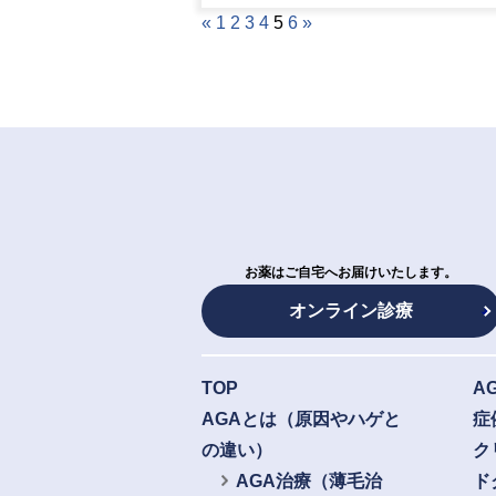
«
1
2
3
4
5
6
»
お薬はご自宅へお届けいたします。
オンライン診療
TOP
A
AGAとは（原因やハゲと
症
の違い）
ク
AGA治療（薄毛治
ド