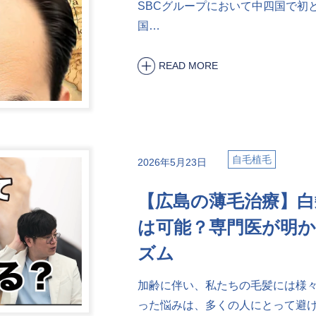
SBCグループにおいて中四国で初
国…
READ MORE
自毛植毛
2026年5月23日
【広島の薄毛治療】白
は可能？専門医が明
ズム
加齢に伴い、私たちの毛髪には様
った悩みは、多くの人にとって避け