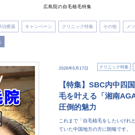
広島院の自毛植毛特集
A治療薬
キャンペーン
クリニック特集
その他
メ
毛
クリニック特集
2026年5月17日
【特集】SBC内中四
毛を叶える「湘南AG
圧倒的魅力
これまで「自毛植毛をしたいけれ
ていた中国地方の方に朗報です。 