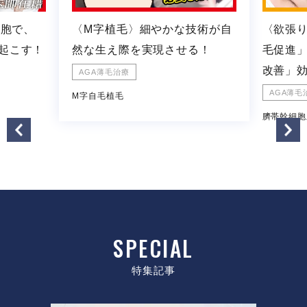
細胞で、
〈M字植毛〉細やかな技術が自
〈欲張
起こす！
然な生え際を実現させる！
毛促進
改善」
AGA薄毛治療
AGA薄毛
M字自毛植毛
臍帯幹細胞
SPECIAL
特集記事