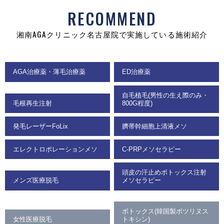
RECOMMEND
湘南AGAクリニック名古屋院で実施している施術紹介
AGA治療薬・薄毛治療薬
ED治療薬
自毛植毛(男性の生え際のみ・
毛根再生注射
800G程度)
発毛レーザーFoLix
臍帯幹細胞上清液メソ
エレクトロポレーションメソ
C-PRPメソセラピー
頭皮の汗止めボトックス注射
メンズ医療脱毛
メソセラピー
ボトックス(韓国製ボツリヌス
女性医療脱毛
トキシン)