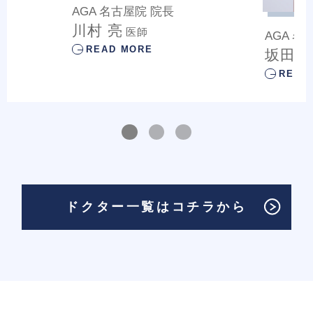
AGA 名古屋院
院長
川村 亮
医師
AGA 名
READ MORE
坂田 
READ
ドクター一覧はコチラから